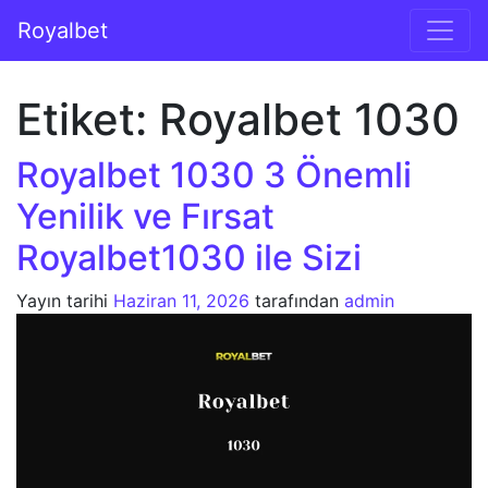
İçeriğe geç
Royalbet
Ana gezinti
Etiket:
Royalbet 1030
Royalbet 1030 3 Önemli
Yenilik ve Fırsat
Royalbet1030 ile Sizi
Yayın tarihi
Haziran 11, 2026
tarafından
admin