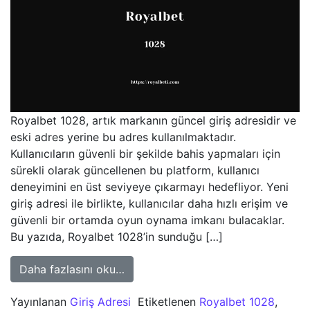
Royalbet 1028, artık markanın güncel giriş adresidir ve
eski adres yerine bu adres kullanılmaktadır.
Kullanıcıların güvenli bir şekilde bahis yapmaları için
sürekli olarak güncellenen bu platform, kullanıcı
deneyimini en üst seviyeye çıkarmayı hedefliyor. Yeni
giriş adresi ile birlikte, kullanıcılar daha hızlı erişim ve
güvenli bir ortamda oyun oynama imkanı bulacaklar.
Bu yazıda, Royalbet 1028’in sunduğu […]
from Royalbet 1028 5 Önemli Özell
Daha fazlasını oku…
Yayınlanan
Giriş Adresi
Etiketlenen
Royalbet 1028
,