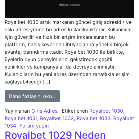
Royalbet 1030 artık markanın güncel giriş adresidir ve
eski adres yerine bu adres kullanılmaktadır. Kullanıcılar
için güvenilir ve hızlı bir erişim imkanı sunan bu
platform, bahis severlerin ihtiyaçlarına yönelik birçok
avantaj barındırmaktadır. Royalbet 1030 ile birlikte,
üyelerin oyun deneyimlerini geliştirecek çeşitli
yenilikler ve kampanyalar da devreye alınmıştır.
Kullanıcıların bu yeni adres üzerinden rahatlıkla erişim
sağlayabileceği […]
from Royalbet 1030 3 Önemli Yenilik
Daha fazlasını oku…
Yayınlanan
Giriş Adresi
Etiketlenen
Royalbet 1030
,
Royalbet 1031
,
Royalbet 1032
,
Royalbet 1033
,
Royalbet
1034
Yorum yapın
Royalbet 1029 Neden