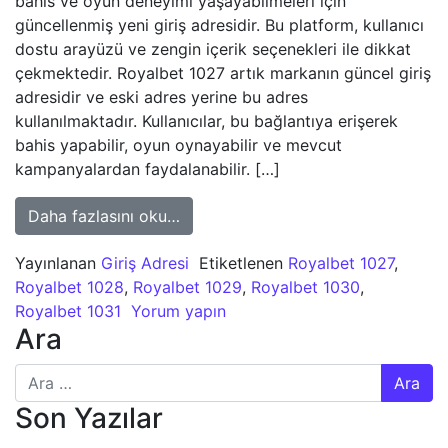
bahis ve oyun deneyimi yaşayabilmeleri için
güncellenmiş yeni giriş adresidir. Bu platform, kullanıcı
dostu arayüzü ve zengin içerik seçenekleri ile dikkat
çekmektedir. Royalbet 1027 artık markanın güncel giriş
adresidir ve eski adres yerine bu adres
kullanılmaktadır. Kullanıcılar, bu bağlantıya erişerek
bahis yapabilir, oyun oynayabilir ve mevcut
kampanyalardan faydalanabilir. […]
from Royalbet 1027 2026 Yılında R
Daha fazlasını oku…
Yayınlanan
Giriş Adresi
Etiketlenen
Royalbet 1027
,
Royalbet 1028
,
Royalbet 1029
,
Royalbet 1030
,
Royalbet 1031
Yorum yapın
Ara
Arama:
Son Yazılar