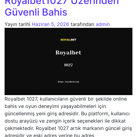
Royalbet1027 Üzerinden
Güvenli Bahis
Yayın tarihi
Haziran 5, 2026
tarafından
admin
Royalbet 1027, kullanıcıların güvenli bir şekilde online
bahis ve oyun deneyimi yaşayabilmeleri için
güncellenmiş yeni giriş adresidir. Bu platform, kullanıcı
dostu arayüzü ve zengin içerik seçenekleri ile dikkat
çekmektedir. Royalbet 1027 artık markanın güncel giriş
adresidir ve eski adres yerine bu adres