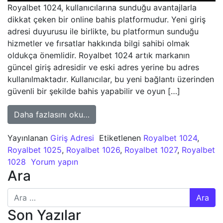
Royalbet 1024, kullanıcılarına sunduğu avantajlarla
dikkat çeken bir online bahis platformudur. Yeni giriş
adresi duyurusu ile birlikte, bu platformun sunduğu
hizmetler ve fırsatlar hakkında bilgi sahibi olmak
oldukça önemlidir. Royalbet 1024 artık markanın
güncel giriş adresidir ve eski adres yerine bu adres
kullanılmaktadır. Kullanıcılar, bu yeni bağlantı üzerinden
güvenli bir şekilde bahis yapabilir ve oyun […]
from Royalbet 1024 2026 Güncel Ops
Daha fazlasını oku…
Yayınlanan
Giriş Adresi
Etiketlenen
Royalbet 1024
,
Royalbet 1025
,
Royalbet 1026
,
Royalbet 1027
,
Royalbet
1028
Yorum yapın
Ara
Arama:
Son Yazılar