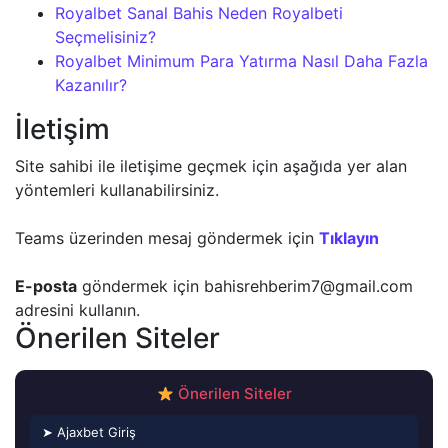
Royalbet Sanal Bahis Neden Royalbeti
Seçmelisiniz?
Royalbet Minimum Para Yatırma Nasıl Daha Fazla
Kazanılır?
İletişim
Site sahibi ile iletişime geçmek için aşağıda yer alan
yöntemleri kullanabilirsiniz.
Teams üzerinden mesaj göndermek için
Tıklayın
E-posta
göndermek için
bahisrehberim7@gmail.com
adresini kullanın.
Önerilen Siteler
Önerilen Siteler
➤ Ajaxbet Giriş