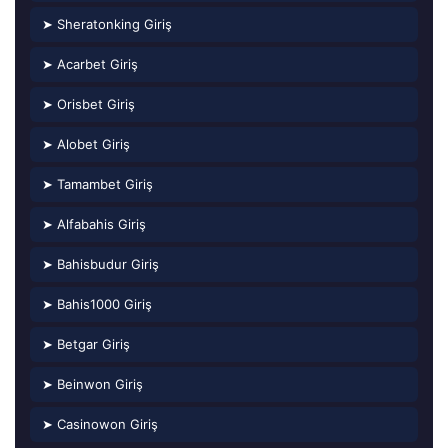
➤ Sheratonking Giriş
➤ Acarbet Giriş
➤ Orisbet Giriş
➤ Alobet Giriş
➤ Tamambet Giriş
➤ Alfabahis Giriş
➤ Bahisbudur Giriş
➤ Bahis1000 Giriş
➤ Betgar Giriş
➤ Beinwon Giriş
➤ Casinowon Giriş