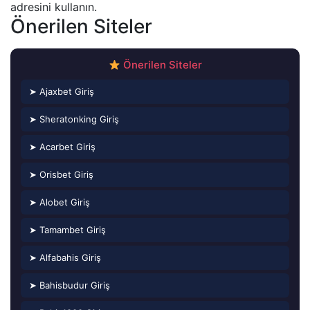
adresini kullanın.
Önerilen Siteler
Önerilen Siteler
➤ Ajaxbet Giriş
➤ Sheratonking Giriş
➤ Acarbet Giriş
➤ Orisbet Giriş
➤ Alobet Giriş
➤ Tamambet Giriş
➤ Alfabahis Giriş
➤ Bahisbudur Giriş