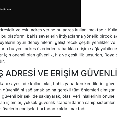
residir ve eski adres yerine bu adres kullanılmaktadır. Kulla
n bu platform, bahis severlerin ihtiyaçlarına yönelik birçok a
üyelerin oyun deneyimlerini geliştirecek çeşitli yenilikler ve
ların bu yeni adres üzerinden rahatlıkla erişim sağlayabilece
 için önemli olan güvenlik, hız ve çeşitlilik unsurları, Royal
ır.
Ş ADRESİ VE ERİŞİM GÜVENLİ
anı sayesinde kullanıcılar, bahis yaparken kendilerini güve
nin güvenliğini sağlamak adına gerekli tüm önlemleri almıştır.
ni güvenli bir şekilde saklayarak, olası veri ihlallerinin önüne
n işlemler, yüksek güvenlik standartlarına sahip sistemler
 üyelerin endişeleri ortadan kaldırılmaktadır.