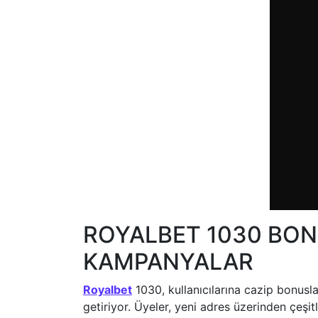
ROYALBET 1030 BON
KAMPANYALAR
Royalbet
1030, kullanıcılarına cazip bonusl
getiriyor. Üyeler, yeni adres üzerinden çeşitl