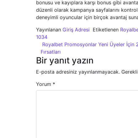
bonusu ve kayıplara karşı bonus gibi avantajl
düzenli olarak kampanya sayfalarını kontro
deneyimli oyuncular için birçok avantaj sun
Yayınlanan
Giriş Adresi
Etiketlenen
Royalb
1034
Yazı dolaşımı
Royalbet Promosyonlar Yeni Üyeler İçin
Fırsatları
Bir yanıt yazın
E-posta adresiniz yayınlanmayacak.
Gerekli
Yorum
*