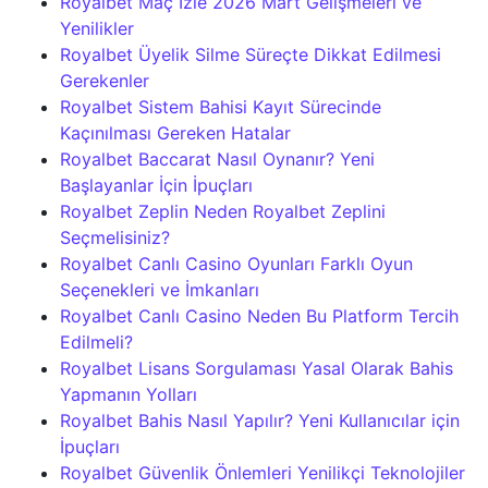
Royalbet Maç İzle 2026 Mart Gelişmeleri ve
Yenilikler
Royalbet Üyelik Silme Süreçte Dikkat Edilmesi
Gerekenler
Royalbet Sistem Bahisi Kayıt Sürecinde
Kaçınılması Gereken Hatalar
Royalbet Baccarat Nasıl Oynanır? Yeni
Başlayanlar İçin İpuçları
Royalbet Zeplin Neden Royalbet Zeplini
Seçmelisiniz?
Royalbet Canlı Casino Oyunları Farklı Oyun
Seçenekleri ve İmkanları
Royalbet Canlı Casino Neden Bu Platform Tercih
Edilmeli?
Royalbet Lisans Sorgulaması Yasal Olarak Bahis
Yapmanın Yolları
Royalbet Bahis Nasıl Yapılır? Yeni Kullanıcılar için
İpuçları
Royalbet Güvenlik Önlemleri Yenilikçi Teknolojiler