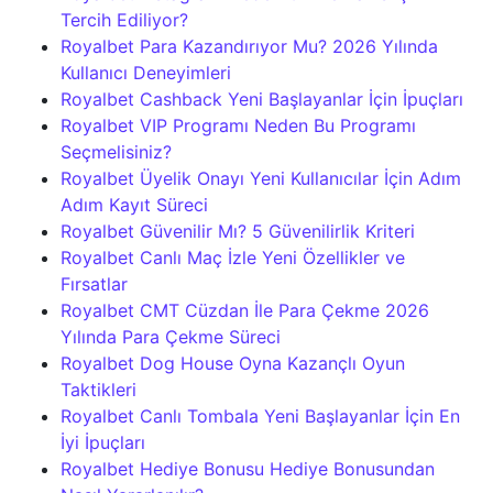
Tercih Ediliyor?
Royalbet Para Kazandırıyor Mu? 2026 Yılında
Kullanıcı Deneyimleri
Royalbet Cashback Yeni Başlayanlar İçin İpuçları
Royalbet VIP Programı Neden Bu Programı
Seçmelisiniz?
Royalbet Üyelik Onayı Yeni Kullanıcılar İçin Adım
Adım Kayıt Süreci
Royalbet Güvenilir Mı? 5 Güvenilirlik Kriteri
Royalbet Canlı Maç İzle Yeni Özellikler ve
Fırsatlar
Royalbet CMT Cüzdan İle Para Çekme 2026
Yılında Para Çekme Süreci
Royalbet Dog House Oyna Kazançlı Oyun
Taktikleri
Royalbet Canlı Tombala Yeni Başlayanlar İçin En
İyi İpuçları
Royalbet Hediye Bonusu Hediye Bonusundan