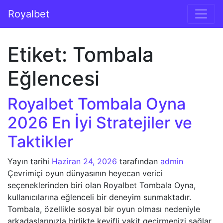
İçeriğe geç
Royalbet
Ana gezinti
Etiket:
Tombala
Eğlencesi
Royalbet Tombala Oyna
2026 En İyi Stratejiler ve
Taktikler
Yayın tarihi
Haziran 24, 2026
tarafından
admin
Çevrimiçi oyun dünyasının heyecan verici
seçeneklerinden biri olan Royalbet Tombala Oyna,
kullanıcılarına eğlenceli bir deneyim sunmaktadır.
Tombala, özellikle sosyal bir oyun olması nedeniyle
arkadaşlarınızla birlikte keyifli vakit geçirmenizi sağlar.