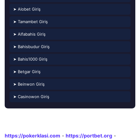
➤ Alobet Giriş
➤ Tamambet Giriş
➤ Alfabahis Giriş
➤ Bahisbudur Giriş
➤ Bahis1000 Giriş
➤ Betgar Giriş
➤ Beinwon Giriş
➤ Casinowon Giriş
https://pokerklasi.com
-
https://portbet.org
-