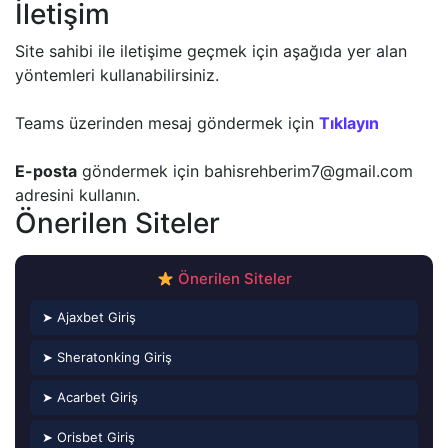
İletişim
Site sahibi ile iletişime geçmek için aşağıda yer alan
yöntemleri kullanabilirsiniz.
Teams üzerinden mesaj göndermek için
Tıklayın
E-posta
göndermek için
bahisrehberim7@gmail.com
adresini kullanın.
Önerilen Siteler
Önerilen Siteler
➤ Ajaxbet Giriş
➤ Sheratonking Giriş
➤ Acarbet Giriş
➤ Orisbet Giriş