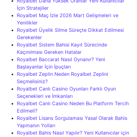
Royalbet Daha Yüksek Oranlar Yeni Kullanıcılar
İçin Stratejiler
Royalbet Maç İzle 2026 Mart Gelişmeleri ve
Yenilikler
Royalbet Üyelik Silme Süreçte Dikkat Edilmesi
Gerekenler
Royalbet Sistem Bahisi Kayıt Sürecinde
Kaçınılması Gereken Hatalar
Royalbet Baccarat Nasıl Oynanır? Yeni
Başlayanlar İçin İpuçları
Royalbet Zeplin Neden Royalbet Zeplini
Seçmelisiniz?
Royalbet Canlı Casino Oyunları Farklı Oyun
Seçenekleri ve İmkanları
Royalbet Canlı Casino Neden Bu Platform Tercih
Edilmeli?
Royalbet Lisans Sorgulaması Yasal Olarak Bahis
Yapmanın Yolları
Royalbet Bahis Nasıl Yapılır? Yeni Kullanıcılar için