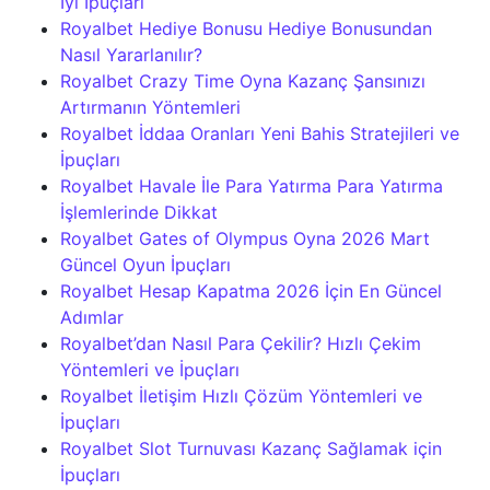
İyi İpuçları
Royalbet Hediye Bonusu Hediye Bonusundan
Nasıl Yararlanılır?
Royalbet Crazy Time Oyna Kazanç Şansınızı
Artırmanın Yöntemleri
Royalbet İddaa Oranları Yeni Bahis Stratejileri ve
İpuçları
Royalbet Havale İle Para Yatırma Para Yatırma
İşlemlerinde Dikkat
Royalbet Gates of Olympus Oyna 2026 Mart
Güncel Oyun İpuçları
Royalbet Hesap Kapatma 2026 İçin En Güncel
Adımlar
Royalbet’dan Nasıl Para Çekilir? Hızlı Çekim
Yöntemleri ve İpuçları
Royalbet İletişim Hızlı Çözüm Yöntemleri ve
İpuçları
Royalbet Slot Turnuvası Kazanç Sağlamak için
İpuçları