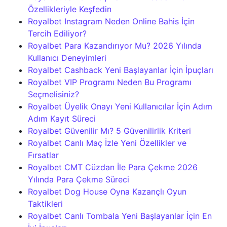
Özellikleriyle Keşfedin
Royalbet Instagram Neden Online Bahis İçin
Tercih Ediliyor?
Royalbet Para Kazandırıyor Mu? 2026 Yılında
Kullanıcı Deneyimleri
Royalbet Cashback Yeni Başlayanlar İçin İpuçları
Royalbet VIP Programı Neden Bu Programı
Seçmelisiniz?
Royalbet Üyelik Onayı Yeni Kullanıcılar İçin Adım
Adım Kayıt Süreci
Royalbet Güvenilir Mı? 5 Güvenilirlik Kriteri
Royalbet Canlı Maç İzle Yeni Özellikler ve
Fırsatlar
Royalbet CMT Cüzdan İle Para Çekme 2026
Yılında Para Çekme Süreci
Royalbet Dog House Oyna Kazançlı Oyun
Taktikleri
Royalbet Canlı Tombala Yeni Başlayanlar İçin En