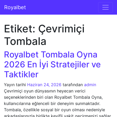
İçeriğe geç
Royalbet
Ana gezinti
Etiket:
Çevrimiçi
Tombala
Royalbet Tombala Oyna
2026 En İyi Stratejiler ve
Taktikler
Yayın tarihi
Haziran 24, 2026
tarafından
admin
Çevrimiçi oyun dünyasının heyecan verici
seçeneklerinden biri olan Royalbet Tombala Oyna,
kullanıcılarına eğlenceli bir deneyim sunmaktadır.
Tombala, özellikle sosyal bir oyun olması nedeniyle
arkadaşlarınızla birlikte keyifli vakit geçirmenizi sağlar.