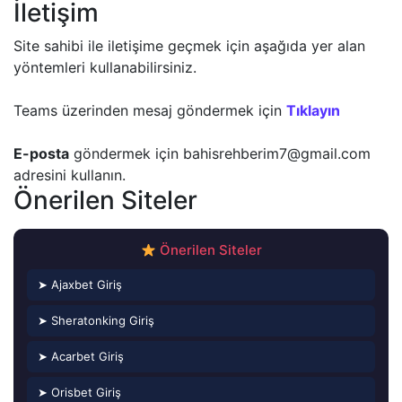
İletişim
Site sahibi ile iletişime geçmek için aşağıda yer alan
yöntemleri kullanabilirsiniz.
Teams üzerinden mesaj göndermek için
Tıklayın
E-posta
göndermek için
bahisrehberim7@gmail.com
adresini kullanın.
Önerilen Siteler
Önerilen Siteler
➤ Ajaxbet Giriş
➤ Sheratonking Giriş
➤ Acarbet Giriş
➤ Orisbet Giriş