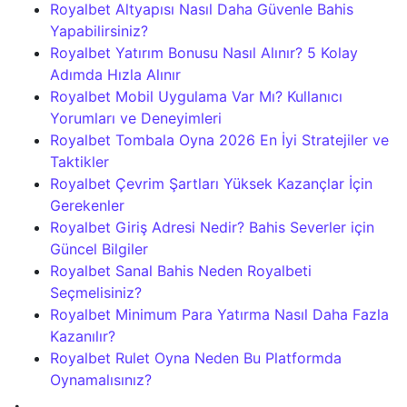
Royalbet Altyapısı Nasıl Daha Güvenle Bahis
Yapabilirsiniz?
Royalbet Yatırım Bonusu Nasıl Alınır? 5 Kolay
Adımda Hızla Alınır
Royalbet Mobil Uygulama Var Mı? Kullanıcı
Yorumları ve Deneyimleri
Royalbet Tombala Oyna 2026 En İyi Stratejiler ve
Taktikler
Royalbet Çevrim Şartları Yüksek Kazançlar İçin
Gerekenler
Royalbet Giriş Adresi Nedir? Bahis Severler için
Güncel Bilgiler
Royalbet Sanal Bahis Neden Royalbeti
Seçmelisiniz?
Royalbet Minimum Para Yatırma Nasıl Daha Fazla
Kazanılır?
Royalbet Rulet Oyna Neden Bu Platformda
Oynamalısınız?