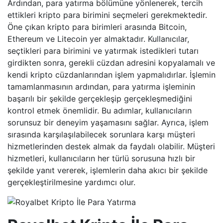
Ardından, para yatırma bölümüne yönlenerek, tercih
ettikleri kripto para birimini seçmeleri gerekmektedir.
Öne çıkan kripto para birimleri arasında Bitcoin,
Ethereum ve Litecoin yer almaktadır. Kullanıcılar,
seçtikleri para birimini ve yatırmak istedikleri tutarı
girdikten sonra, gerekli cüzdan adresini kopyalamalı ve
kendi kripto cüzdanlarından işlem yapmalıdırlar. İşlemin
tamamlanmasının ardından, para yatırma işleminin
başarılı bir şekilde gerçekleşip gerçekleşmediğini
kontrol etmek önemlidir. Bu adımlar, kullanıcıların
sorunsuz bir deneyim yaşamasını sağlar. Ayrıca, işlem
sırasında karşılaşılabilecek sorunlara karşı müşteri
hizmetlerinden destek almak da faydalı olabilir. Müşteri
hizmetleri, kullanıcıların her türlü sorusuna hızlı bir
şekilde yanıt vererek, işlemlerin daha akıcı bir şekilde
gerçekleştirilmesine yardımcı olur.