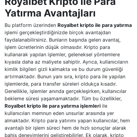
Royalbet Kripto İle Para
Yatırma Avantajları
Bu platform üzerinden
Royalbet kripto ile para yatırma
işlemi gerçekleştirdiğinizde birçok avantajdan
faydalanabilirsiniz. Bunların başında gelen avantaj,
işlem ücretlerinin düşük olmasıdır. Kripto para
kullanarak yapılan işlemler, geleneksel yöntemlere
kıyasla daha az maliyete sahiptir. Ayrıca, kullanıcıların
kimlik bilgileri gizli kalmakta ve bu durum güvenliği
artırmaktadır. Bunun yanı sıra, kripto para ile yapılan
işlemlerde, para transfer süreleri oldukça kısadır.
Genellikle, işlemler anında gerçekleşirken, kullanıcılar
bekleme süresi yaşamamaktadır. Tüm bu özellikler,
Royalbet kripto ile para yatırma işlemleri
ile
kullanıcıları memnun eden unsurlar arasında yer
almaktadır. Kripto para yatırımı yapan kullanıcılar, hem
avantajlı bir işlem süreci hem de hızlı sonuçlar alarak
bahis deneyimlerini geliştirebilirler. Ek olarak, kripto