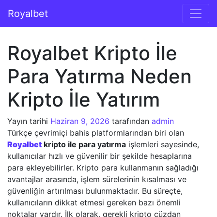
İçeriğe geç
Royalbet
Ana gezinti
Royalbet Kripto İle
Para Yatırma Neden
Kripto İle Yatırım
Yayın tarihi
Haziran 9, 2026
tarafından
admin
Türkçe çevrimiçi bahis platformlarından biri olan
Royalbet
kripto ile para yatırma
işlemleri sayesinde,
kullanıcılar hızlı ve güvenilir bir şekilde hesaplarına
para ekleyebilirler. Kripto para kullanmanın sağladığı
avantajlar arasında, işlem sürelerinin kısalması ve
güvenliğin artırılması bulunmaktadır. Bu süreçte,
kullanıcıların dikkat etmesi gereken bazı önemli
noktalar vardır. İlk olarak, gerekli kripto cüzdan