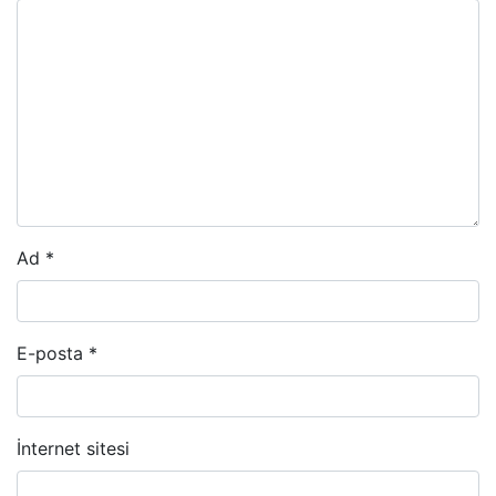
Ad
*
E-posta
*
İnternet sitesi