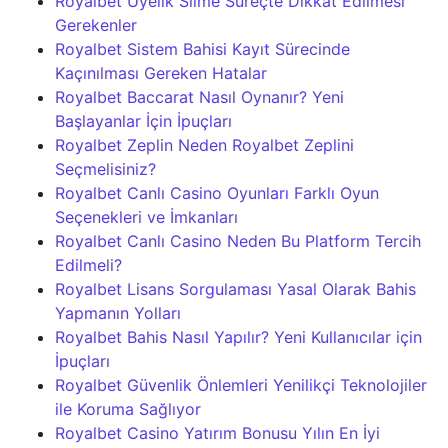
Royalbet Üyelik Silme Süreçte Dikkat Edilmesi
Gerekenler
Royalbet Sistem Bahisi Kayıt Sürecinde
Kaçınılması Gereken Hatalar
Royalbet Baccarat Nasıl Oynanır? Yeni
Başlayanlar İçin İpuçları
Royalbet Zeplin Neden Royalbet Zeplini
Seçmelisiniz?
Royalbet Canlı Casino Oyunları Farklı Oyun
Seçenekleri ve İmkanları
Royalbet Canlı Casino Neden Bu Platform Tercih
Edilmeli?
Royalbet Lisans Sorgulaması Yasal Olarak Bahis
Yapmanın Yolları
Royalbet Bahis Nasıl Yapılır? Yeni Kullanıcılar için
İpuçları
Royalbet Güvenlik Önlemleri Yenilikçi Teknolojiler
ile Koruma Sağlıyor
Royalbet Casino Yatırım Bonusu Yılın En İyi