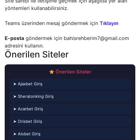
Site sahibi ile iletişime geçmek için aşağıda yer alan
yöntemleri kullanabilirsiniz.
Teams üzerinden mesaj göndermek için
Tıklayın
E-posta
göndermek için
bahisrehberim7@gmail.com
adresini kullanın.
Önerilen Siteler
Önerilen Siteler
➤ Ajaxbet Giriş
➤ Sheratonking Giriş
➤ Acarbet Giriş
➤ Orisbet Giriş
➤ Alobet Giriş