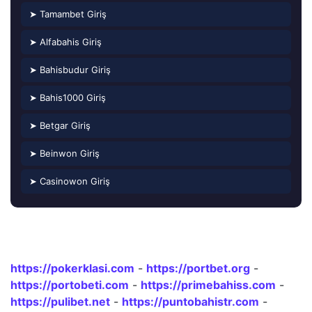
➤ Tamambet Giriş
➤ Alfabahis Giriş
➤ Bahisbudur Giriş
➤ Bahis1000 Giriş
➤ Betgar Giriş
➤ Beinwon Giriş
➤ Casinowon Giriş
https://pokerklasi.com
-
https://portbet.org
-
https://portobeti.com
-
https://primebahiss.com
-
https://pulibet.net
-
https://puntobahistr.com
-