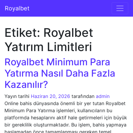
İçeriğe geç
Royalbet
Ana gezinti
Etiket:
Royalbet
Yatırım Limitleri
Royalbet Minimum Para
Yatırma Nasıl Daha Fazla
Kazanılır?
Yayın tarihi
Haziran 20, 2026
tarafından
admin
Online bahis dünyasında önemli bir yer tutan Royalbet
Minimum Para Yatırma işlemleri, kullanıcıların bu
platformda hesaplarını aktif hale getirmeleri için büyük
bir gereklilik oluşturmaktadır. Bu işlem, bahis yapmaya
başlamadan önce tamamlanması gereken temel