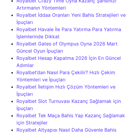
Royalbet Crazy Time Oyna Kazanç Şansınızı
Artırmanın Yöntemleri
Royalbet İddaa Oranları Yeni Bahis Stratejileri ve
İpuçları
Royalbet Havale İle Para Yatırma Para Yatırma
İşlemlerinde Dikkat
Royalbet Gates of Olympus Oyna 2026 Mart
Güncel Oyun İpuçları
Royalbet Hesap Kapatma 2026 İçin En Güncel
Adımlar
Royalbet’dan Nasıl Para Çekilir? Hızlı Çekim
Yöntemleri ve İpuçları
Royalbet İletişim Hızlı Çözüm Yöntemleri ve
İpuçları
Royalbet Slot Turnuvası Kazanç Sağlamak için
İpuçları
Royalbet Tek Maça Bahis Yap Kazanç Sağlamak
için Stratejiler
Royalbet Altyapısı Nasıl Daha Güvenle Bahis