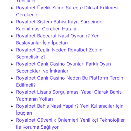
Yenilikler
Royalbet Üyelik Silme Süreçte Dikkat Edilmesi
Gerekenler
Royalbet Sistem Bahisi Kayıt Sürecinde
Kaçınılması Gereken Hatalar
Royalbet Baccarat Nasıl Oynanır? Yeni
Başlayanlar İçin İpuçları
Royalbet Zeplin Neden Royalbet Zeplini
Seçmelisiniz?
Royalbet Canlı Casino Oyunları Farklı Oyun
Seçenekleri ve İmkanları
Royalbet Canlı Casino Neden Bu Platform Tercih
Edilmeli?
Royalbet Lisans Sorgulaması Yasal Olarak Bahis
Yapmanın Yolları
Royalbet Bahis Nasıl Yapılır? Yeni Kullanıcılar için
İpuçları
Royalbet Güvenlik Önlemleri Yenilikçi Teknolojiler
ile Koruma Sağlıyor