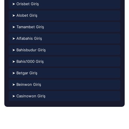
➤ Orisbet Giriş
➤ Alobet Giriş
➤ Tamambet Giriş
➤ Alfabahis Giriş
➤ Bahisbudur Giriş
➤ Bahis1000 Giriş
➤ Betgar Giriş
➤ Beinwon Giriş
➤ Casinowon Giriş