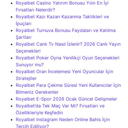
Royalbet Casino Yatırım Bonusu Yılın En İyi
Fırsatları Nelerdir?
Royalbet Kazı Kazan Kazanma Taktikleri ve
İpuçları
Royalbet Turnuva Bonusu Faydaları ve Katılma
Şartları
Royalbet Canlı Tv Nasıl İzlenir? 2026 Canlı Yayın
Seçenekleri
Royalbet Poker Oyna Yenilikçi Oyun Seçenekleri
Sunuyor mu?
Royalbet Oran İncelemesi Yeni Oyuncular İçin
Stratejiler
Royalbet Para Çekme Süresi Yeni Kullanıcılar İçin
Bilmeniz Gerekenler
Royalbet E-Spor 2026 Ocak Güncel Gelişmeler
Royalbet’da Tek Maç Var Mı? Fırsatları ve
Özellikleriyle Keşfedin
Royalbet Instagram Neden Online Bahis İçin
Tercih Ediliyor?