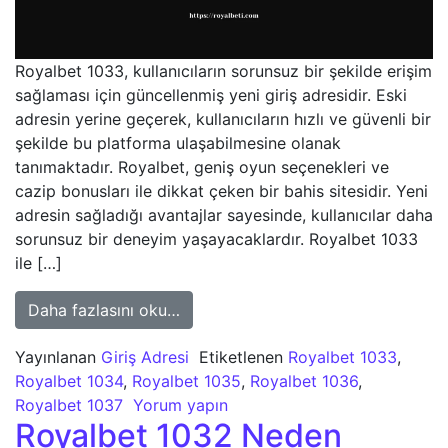
Royalbet 1033, kullanıcıların sorunsuz bir şekilde erişim
sağlaması için güncellenmiş yeni giriş adresidir. Eski
adresin yerine geçerek, kullanıcıların hızlı ve güvenli bir
şekilde bu platforma ulaşabilmesine olanak
tanımaktadır. Royalbet, geniş oyun seçenekleri ve
cazip bonusları ile dikkat çeken bir bahis sitesidir. Yeni
adresin sağladığı avantajlar sayesinde, kullanıcılar daha
sorunsuz bir deneyim yaşayacaklardır. Royalbet 1033
ile […]
from Royalbet 1033 Neden Royalbet
Daha fazlasını oku…
Yayınlanan
Giriş Adresi
Etiketlenen
Royalbet 1033
,
Royalbet 1034
,
Royalbet 1035
,
Royalbet 1036
,
Royalbet 1037
Yorum yapın
Royalbet 1032 Neden