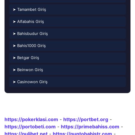
➤ Tamambet Giriş
➤ Alfabahis Giriş
➤ Bahisbudur Giriş
➤ Bahis1000 Giriş
➤ Betgar Giriş
➤ Beinwon Giriş
➤ Casinowon Giriş
https://pokerklasi.com
-
https://portbet.org
-
https://portobeti.com
-
https://primebahiss.com
-
https://pulibet.net
-
https://puntobahistr.com
-