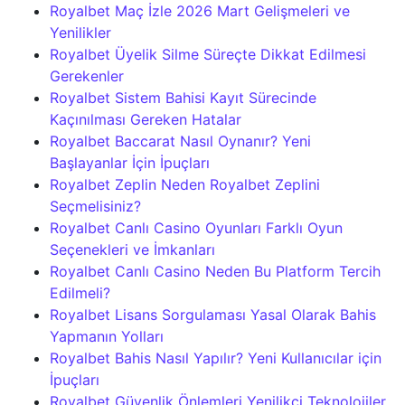
Royalbet Maç İzle 2026 Mart Gelişmeleri ve
Yenilikler
Royalbet Üyelik Silme Süreçte Dikkat Edilmesi
Gerekenler
Royalbet Sistem Bahisi Kayıt Sürecinde
Kaçınılması Gereken Hatalar
Royalbet Baccarat Nasıl Oynanır? Yeni
Başlayanlar İçin İpuçları
Royalbet Zeplin Neden Royalbet Zeplini
Seçmelisiniz?
Royalbet Canlı Casino Oyunları Farklı Oyun
Seçenekleri ve İmkanları
Royalbet Canlı Casino Neden Bu Platform Tercih
Edilmeli?
Royalbet Lisans Sorgulaması Yasal Olarak Bahis
Yapmanın Yolları
Royalbet Bahis Nasıl Yapılır? Yeni Kullanıcılar için
İpuçları
Royalbet Güvenlik Önlemleri Yenilikçi Teknolojiler