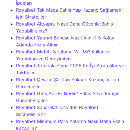
İpuçları
Royalbet Tek Maça Bahis Yap Kazanç Sağlamak
için Stratejiler
Royalbet Altyapısı Nasıl Daha Güvenle Bahis
Yapabilirsiniz?
Royalbet Yatırım Bonusu Nasıl Alınır? 5 Kolay
Adımda Hızla Alınır
Royalbet Mobil Uygulama Var Mı? Kullanıcı
Yorumları ve Deneyimleri
Royalbet Tombala Oyna 2026 En İyi Stratejiler ve
Taktikler
Royalbet Çevrim Şartları Yüksek Kazançlar İçin
Gerekenler
Royalbet Giriş Adresi Nedir? Bahis Severler için
Güncel Bilgiler
Royalbet Sanal Bahis Neden Royalbeti
Seçmelisiniz?
Royalbet Minimum Para Yatırma Nasıl Daha Fazla
Kazanılır?