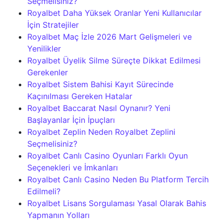
Seçmelisiniz?
Royalbet Daha Yüksek Oranlar Yeni Kullanıcılar
İçin Stratejiler
Royalbet Maç İzle 2026 Mart Gelişmeleri ve
Yenilikler
Royalbet Üyelik Silme Süreçte Dikkat Edilmesi
Gerekenler
Royalbet Sistem Bahisi Kayıt Sürecinde
Kaçınılması Gereken Hatalar
Royalbet Baccarat Nasıl Oynanır? Yeni
Başlayanlar İçin İpuçları
Royalbet Zeplin Neden Royalbet Zeplini
Seçmelisiniz?
Royalbet Canlı Casino Oyunları Farklı Oyun
Seçenekleri ve İmkanları
Royalbet Canlı Casino Neden Bu Platform Tercih
Edilmeli?
Royalbet Lisans Sorgulaması Yasal Olarak Bahis
Yapmanın Yolları