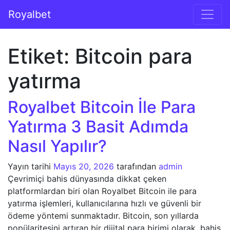
İçeriğe geç
Royalbet
Ana gezinti
Etiket:
Bitcoin para
yatırma
Royalbet Bitcoin İle Para
Yatırma 3 Basit Adımda
Nasıl Yapılır?
Yayın tarihi
Mayıs 20, 2026
tarafından
admin
Çevrimiçi bahis dünyasında dikkat çeken
platformlardan biri olan Royalbet Bitcoin ile para
yatırma işlemleri, kullanıcılarına hızlı ve güvenli bir
ödeme yöntemi sunmaktadır. Bitcoin, son yıllarda
popülaritesini artıran bir dijital para birimi olarak, bahis