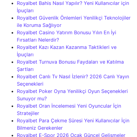
Royalbet Bahis Nasıl Yapılır? Yeni Kullanıcılar için
İpuçları
Royalbet Güvenlik Önlemleri Yenilikçi Teknolojiler
ile Koruma Sağlıyor
Royalbet Casino Yatırım Bonusu Yılın En İyi
Fırsatları Nelerdir?
Royalbet Kazı Kazan Kazanma Taktikleri ve
İpuçları
Royalbet Turnuva Bonusu Faydaları ve Katılma
Şartları
Royalbet Canlı Tv Nasıl İzlenir? 2026 Canlı Yayın
Seçenekleri
Royalbet Poker Oyna Yenilikçi Oyun Seçenekleri
Sunuyor mu?
Royalbet Oran İncelemesi Yeni Oyuncular İçin
Stratejiler
Royalbet Para Çekme Süresi Yeni Kullanıcılar İçin
Bilmeniz Gerekenler
Royalbet E-Spor 2026 Ocak Güncel Gelişmeler