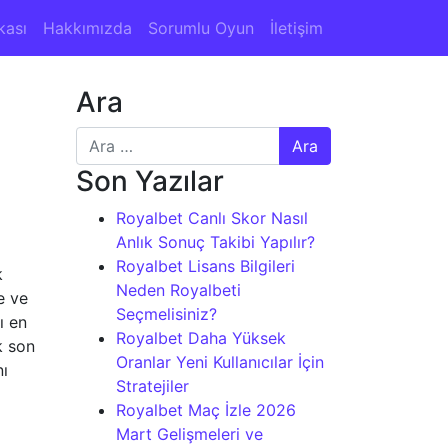
ikası
Hakkımızda
Sorumlu Oyun
İletişim
Ara
Arama:
Son Yazılar
Royalbet Canlı Skor Nasıl
Anlık Sonuç Takibi Yapılır?
Royalbet Lisans Bilgileri
k
Neden Royalbeti
e ve
Seçmelisiniz?
ı en
Royalbet Daha Yüksek
k son
Oranlar Yeni Kullanıcılar İçin
nı
Stratejiler
Royalbet Maç İzle 2026
Mart Gelişmeleri ve