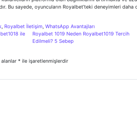
r. Bu sayede, oyuncuların Royalbet’teki deneyimleri daha 
k
,
Royalbet İletişim
,
WhatsApp Avantajları
bet1018 ile
Royalbet 1019 Neden Royalbet1019 Tercih
Edilmeli? 5 Sebep
 alanlar
*
ile işaretlenmişlerdir