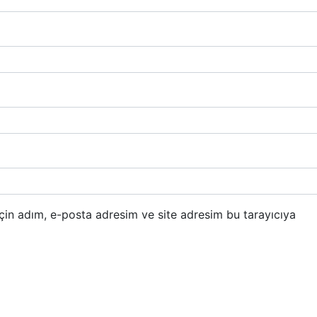
çin adım, e-posta adresim ve site adresim bu tarayıcıya