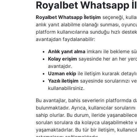
Royalbet Whatsapp İl
Royalbet Whatsapp İletişim
seçeneği, kullan
anlık yanıt alabilme olanağı sunması, oyuncul
platform kullanıcılarına sunduğu hızlı deste
avantajdan faydalanabilir:
Anlık yanıt alma
imkanı ile bekleme sür
Kolay erişim
sayesinde her an her yerde
avantajdır.
Uzman ekip
ile iletişim kurarak detaylı
Yazılı iletişim
sayesinde sorularınızı ve 
kullanabilirsiniz.
Bu avantajlar, bahis severlerin platformda 
bulunmaktadır. Ayrıca, kullanıcılar sorularını
sahip olurlar. Bu durum, ileride yaşanabilece
sorulan sorulara da kolayca ulaşabilmekte
yaşamaktadırlar. Bu tür bir iletişim, kullanıc