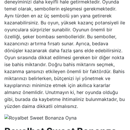
deneyiminizi daha keyifli hale getirmektedir. Oyunda
temel olarak, sembollerin eşleşmesi gerekmektedir.
Aynı türden en az üç sembolü yan yana getirerek
kazanabilirsiniz. Bu oyun, yüksek kazanç potansiyeli ile
oyunculara sürprizler sunabilir. Oyunun önemli bir
özelliği, şeker bombası sembolleridir. Bu semboller,
kazancınızı artırma fırsatı sunar. Ayrıca, bedava
dönüşler kazanarak daha fazla şans elde edebilirsiniz.
Oyun sırasında dikkat edilmesi gereken bir diğer nokta
ise bahis miktarıdır. Doğru bahis miktarını seçmek,
kazanma şansınızı etkileyen önemli bir faktördür. Bahis
miktarınızı belirlerken, bütçenizi iyi yönetmek ve
kayıplarınızı minimize etmek için akıllıca kararlar
almanız önemlidir. Unutmayın ki, her oyunda olduğu
gibi, burada da kaybetme ihtimaliniz bulunmaktadır, bu
yüzden daima dikkatli olmalısınız.