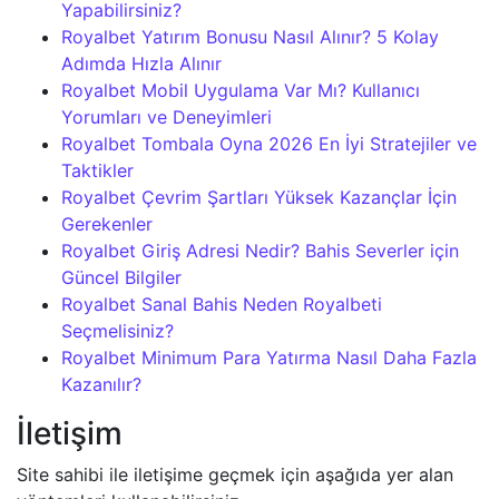
Yapabilirsiniz?
Royalbet Yatırım Bonusu Nasıl Alınır? 5 Kolay
Adımda Hızla Alınır
Royalbet Mobil Uygulama Var Mı? Kullanıcı
Yorumları ve Deneyimleri
Royalbet Tombala Oyna 2026 En İyi Stratejiler ve
Taktikler
Royalbet Çevrim Şartları Yüksek Kazançlar İçin
Gerekenler
Royalbet Giriş Adresi Nedir? Bahis Severler için
Güncel Bilgiler
Royalbet Sanal Bahis Neden Royalbeti
Seçmelisiniz?
Royalbet Minimum Para Yatırma Nasıl Daha Fazla
Kazanılır?
İletişim
Site sahibi ile iletişime geçmek için aşağıda yer alan