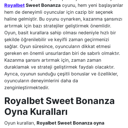
Royalbet
Sweet Bonanza
oyunu, hem yeni başlayanlar
hem de deneyimli oyuncular için cazip bir seçenek
haline gelmiştir. Bu oyunu oynarken, kazanma şansınızı
artırmak için bazı stratejiler geliştirmek önemlidir.
Oyun, basit kurallara sahip olması nedeniyle hızlı bir
şekilde öğrenilebilir ve keyifli zaman geçirmenizi
sağlar. Oyun süresince, oyuncuların dikkat etmesi
gereken en önemli unsurlardan biri de sabırlı olmaktır.
Kazanma şansını artırmak için, zaman zaman
duraklamak ve strateji geliştirmek faydalı olacaktır.
Ayrıca, oyunun sunduğu çeşitli bonuslar ve özellikler,
oyuncuların deneyimlerini daha da
zenginleştirmektedir.
Royalbet Sweet Bonanza
Oyna Kuralları
Oyun kuralları,
Royalbet Sweet Bonanza oyna