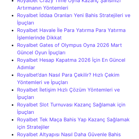
Royalbet Crazy Time Oyna Kazanç Şansınızı
Artırmanın Yöntemleri
Royalbet İddaa Oranları Yeni Bahis Stratejileri ve
İpuçları
Royalbet Havale İle Para Yatırma Para Yatırma
İşlemlerinde Dikkat
Royalbet Gates of Olympus Oyna 2026 Mart
Güncel Oyun İpuçları
Royalbet Hesap Kapatma 2026 İçin En Güncel
Adımlar
Royalbet’dan Nasıl Para Çekilir? Hızlı Çekim
Yöntemleri ve İpuçları
Royalbet İletişim Hızlı Çözüm Yöntemleri ve
İpuçları
Royalbet Slot Turnuvası Kazanç Sağlamak için
İpuçları
Royalbet Tek Maça Bahis Yap Kazanç Sağlamak
için Stratejiler
Royalbet Altyapısı Nasıl Daha Güvenle Bahis