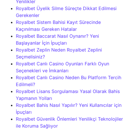
Yenilikler
Royalbet Üyelik Silme Süreçte Dikkat Edilmesi
Gerekenler
Royalbet Sistem Bahisi Kayıt Sürecinde
Kaçınılması Gereken Hatalar
Royalbet Baccarat Nasıl Oynanır? Yeni
Başlayanlar İçin İpuçları
Royalbet Zeplin Neden Royalbet Zeplini
Seçmelisiniz?
Royalbet Canlı Casino Oyunları Farklı Oyun
Seçenekleri ve İmkanları
Royalbet Canlı Casino Neden Bu Platform Tercih
Edilmeli?
Royalbet Lisans Sorgulaması Yasal Olarak Bahis
Yapmanın Yolları
Royalbet Bahis Nasıl Yapılır? Yeni Kullanıcılar için
İpuçları
Royalbet Güvenlik Önlemleri Yenilikçi Teknolojiler
ile Koruma Sağlıyor