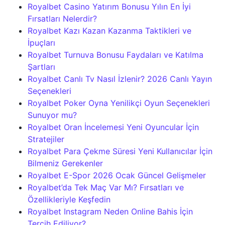
Royalbet Casino Yatırım Bonusu Yılın En İyi
Fırsatları Nelerdir?
Royalbet Kazı Kazan Kazanma Taktikleri ve
İpuçları
Royalbet Turnuva Bonusu Faydaları ve Katılma
Şartları
Royalbet Canlı Tv Nasıl İzlenir? 2026 Canlı Yayın
Seçenekleri
Royalbet Poker Oyna Yenilikçi Oyun Seçenekleri
Sunuyor mu?
Royalbet Oran İncelemesi Yeni Oyuncular İçin
Stratejiler
Royalbet Para Çekme Süresi Yeni Kullanıcılar İçin
Bilmeniz Gerekenler
Royalbet E-Spor 2026 Ocak Güncel Gelişmeler
Royalbet’da Tek Maç Var Mı? Fırsatları ve
Özellikleriyle Keşfedin
Royalbet Instagram Neden Online Bahis İçin
Tercih Ediliyor?