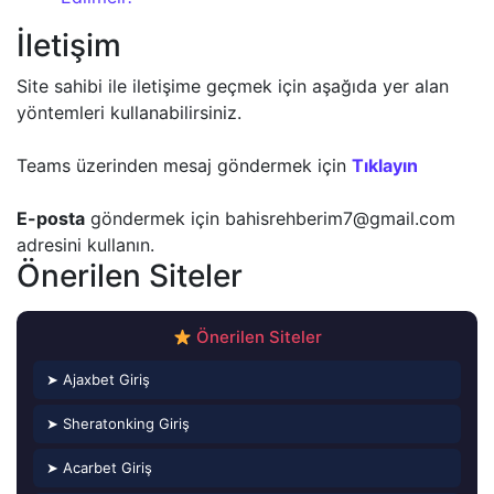
İletişim
Site sahibi ile iletişime geçmek için aşağıda yer alan
yöntemleri kullanabilirsiniz.
Teams üzerinden mesaj göndermek için
Tıklayın
E-posta
göndermek için
bahisrehberim7@gmail.com
adresini kullanın.
Önerilen Siteler
Önerilen Siteler
➤ Ajaxbet Giriş
➤ Sheratonking Giriş
➤ Acarbet Giriş