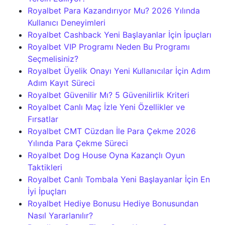
Royalbet Para Kazandırıyor Mu? 2026 Yılında
Kullanıcı Deneyimleri
Royalbet Cashback Yeni Başlayanlar İçin İpuçları
Royalbet VIP Programı Neden Bu Programı
Seçmelisiniz?
Royalbet Üyelik Onayı Yeni Kullanıcılar İçin Adım
Adım Kayıt Süreci
Royalbet Güvenilir Mı? 5 Güvenilirlik Kriteri
Royalbet Canlı Maç İzle Yeni Özellikler ve
Fırsatlar
Royalbet CMT Cüzdan İle Para Çekme 2026
Yılında Para Çekme Süreci
Royalbet Dog House Oyna Kazançlı Oyun
Taktikleri
Royalbet Canlı Tombala Yeni Başlayanlar İçin En
İyi İpuçları
Royalbet Hediye Bonusu Hediye Bonusundan
Nasıl Yararlanılır?