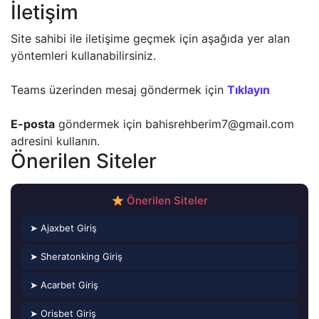
İletişim
Site sahibi ile iletişime geçmek için aşağıda yer alan
yöntemleri kullanabilirsiniz.
Teams üzerinden mesaj göndermek için
Tıklayın
E-posta
göndermek için
bahisrehberim7@gmail.com
adresini kullanın.
Önerilen Siteler
Önerilen Siteler
➤ Ajaxbet Giriş
➤ Sheratonking Giriş
➤ Acarbet Giriş
➤ Orisbet Giriş