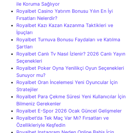
ile Koruma Sağlıyor
Royalbet Casino Yatırım Bonusu Yılın En İyi
Fırsatları Nelerdir?
Royalbet Kazı Kazan Kazanma Taktikleri ve
İpuçları
Royalbet Turnuva Bonusu Faydaları ve Katılma
Şartları
Royalbet Canlı Tv Nasıl İzlenir? 2026 Canlı Yayın
Seçenekleri
Royalbet Poker Oyna Yenilikçi Oyun Seçenekleri
Sunuyor mu?
Royalbet Oran İncelemesi Yeni Oyuncular İçin
Stratejiler
Royalbet Para Çekme Süresi Yeni Kullanıcılar İçin
Bilmeniz Gerekenler
Royalbet E-Spor 2026 Ocak Güncel Gelişmeler
Royalbet’da Tek Maç Var Mı? Fırsatları ve
Özellikleriyle Keşfedin
Royalbet Instagram Neden Online Bahis İçin