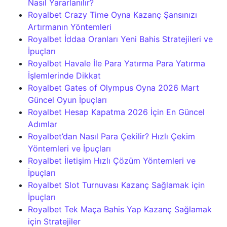
Nasıl Yararlanılır?
Royalbet Crazy Time Oyna Kazanç Şansınızı
Artırmanın Yöntemleri
Royalbet İddaa Oranları Yeni Bahis Stratejileri ve
İpuçları
Royalbet Havale İle Para Yatırma Para Yatırma
İşlemlerinde Dikkat
Royalbet Gates of Olympus Oyna 2026 Mart
Güncel Oyun İpuçları
Royalbet Hesap Kapatma 2026 İçin En Güncel
Adımlar
Royalbet’dan Nasıl Para Çekilir? Hızlı Çekim
Yöntemleri ve İpuçları
Royalbet İletişim Hızlı Çözüm Yöntemleri ve
İpuçları
Royalbet Slot Turnuvası Kazanç Sağlamak için
İpuçları
Royalbet Tek Maça Bahis Yap Kazanç Sağlamak
için Stratejiler