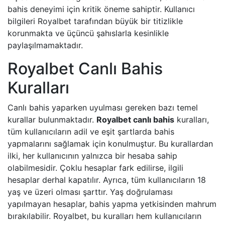
bahis deneyimi için kritik öneme sahiptir. Kullanıcı
bilgileri Royalbet tarafından büyük bir titizlikle
korunmakta ve üçüncü şahıslarla kesinlikle
paylaşılmamaktadır.
Royalbet Canlı Bahis
Kuralları
Canlı bahis yaparken uyulması gereken bazı temel
kurallar bulunmaktadır.
Royalbet canlı bahis
kuralları,
tüm kullanıcıların adil ve eşit şartlarda bahis
yapmalarını sağlamak için konulmuştur. Bu kurallardan
ilki, her kullanıcının yalnızca bir hesaba sahip
olabilmesidir. Çoklu hesaplar fark edilirse, ilgili
hesaplar derhal kapatılır. Ayrıca, tüm kullanıcıların 18
yaş ve üzeri olması şarttır. Yaş doğrulaması
yapılmayan hesaplar, bahis yapma yetkisinden mahrum
bırakılabilir. Royalbet, bu kuralları hem kullanıcıların