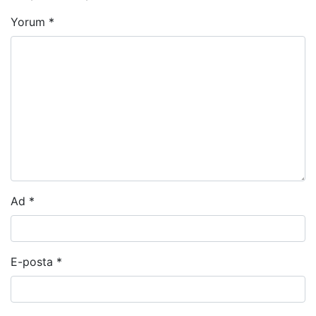
Yorum
*
Ad
*
E-posta
*