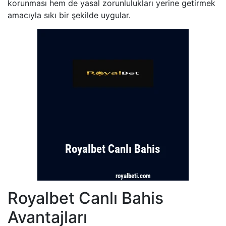
korunması hem de yasal zorunlulukları yerine getirmek
amacıyla sıkı bir şekilde uygular.
Royalbet Canlı Bahis
Avantajları