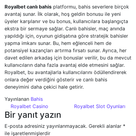
Royalbet canlı bahis
platformu, bahis severlere birçok
avantaj sunar. İlk olarak, hoş geldin bonusu ile yeni
üyeler karşılanır ve bu bonus, kullanıcılara başlangıçta
ekstra bir sermaye sağlar. Canlı bahisler, maç anında
yapıldığı için, oyunun gidişatına göre stratejik bahisler
yapma imkanı sunar. Bu, hem eğlenceli hem de
potansiyel kazançları artırma fırsatı sunar. Ayrıca, her
davet edilen arkadaş için bonuslar verilir, bu da mevcut
kullanıcıların daha fazla avantaj elde etmesini sağlar.
Royalbet, bu avantajlarla kullanıcılarını ödüllendirerek
onlara değer verdiğini gösterir ve canlı bahis
deneyimini daha çekici hale getirir.
Yayınlanan
Bahis
Yazı dolaşımı
Royalbet Casino
Royalbet Slot Oyunları
Bir yanıt yazın
E-posta adresiniz yayınlanmayacak.
Gerekli alanlar
*
ile işaretlenmişlerdir