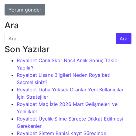
Ara
Arama:
Son Yazılar
Royalbet Canlı Skor Nasıl Anlık Sonuç Takibi
Yapılır?
Royalbet Lisans Bilgileri Neden Royalbeti
Seçmelisiniz?
Royalbet Daha Yüksek Oranlar Yeni Kullanıcılar
İçin Stratejiler
Royalbet Maç İzle 2026 Mart Gelişmeleri ve
Yenilikler
Royalbet Üyelik Silme Süreçte Dikkat Edilmesi
Gerekenler
Royalbet Sistem Bahisi Kayıt Sürecinde