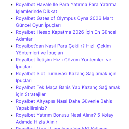
Royalbet Havale İle Para Yatırma Para Yatırma
İşlemlerinde Dikkat
Royalbet Gates of Olympus Oyna 2026 Mart
Güncel Oyun İpuçları
Royalbet Hesap Kapatma 2026 İçin En Güncel
Adımlar
Royalbet’dan Nasıl Para Çekilir? Hızlı Çekim
Yöntemleri ve İpuçları
Royalbet İletişim Hızlı Çözüm Yöntemleri ve
İpuçları
Royalbet Slot Turnuvası Kazanç Sağlamak için
İpuçları
Royalbet Tek Maça Bahis Yap Kazanç Sağlamak
için Stratejiler
Royalbet Altyapısı Nasıl Daha Güvenle Bahis
Yapabilirsiniz?
Royalbet Yatırım Bonusu Nasıl Alınır? 5 Kolay
Adımda Hızla Alınır
Royalbet Mobil Uygulama Var Mı? Kullanıcı