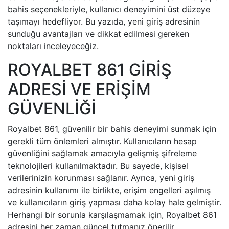
bahis seçenekleriyle, kullanıcı deneyimini üst düzeye
taşımayı hedefliyor. Bu yazıda, yeni giriş adresinin
sunduğu avantajları ve dikkat edilmesi gereken
noktaları inceleyeceğiz.
ROYALBET 861 GİRİŞ
ADRESİ VE ERİŞİM
GÜVENLİĞİ
Royalbet 861, güvenilir bir bahis deneyimi sunmak için
gerekli tüm önlemleri almıştır. Kullanıcıların hesap
güvenliğini sağlamak amacıyla gelişmiş şifreleme
teknolojileri kullanılmaktadır. Bu sayede, kişisel
verilerinizin korunması sağlanır. Ayrıca, yeni giriş
adresinin kullanımı ile birlikte, erişim engelleri aşılmış
ve kullanıcıların giriş yapması daha kolay hale gelmiştir.
Herhangi bir sorunla karşılaşmamak için, Royalbet 861
adresini her zaman güncel tutmanız önerilir.