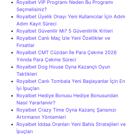
Royalbet VIP Programı Neden Bu Programı
Seçmelisiniz?
Royalbet Üyelik Onayı Yeni Kullanıcılar İçin Adım
Adım Kayıt Süreci
Royalbet Güvenilir Mı? 5 Güvenilirlik Kriteri
Royalbet Canlı Maç İzle Yeni Özellikler ve
Fırsatlar
Royalbet CMT Cüzdan İle Para Çekme 2026
Yılında Para Çekme Süreci
Royalbet Dog House Oyna Kazançlı Oyun
Taktikleri
Royalbet Canlı Tombala Yeni Başlayanlar İçin En
İyi İpuçları
Royalbet Hediye Bonusu Hediye Bonusundan
Nasıl Yararlanılır?
Royalbet Crazy Time Oyna Kazanç Şansınızı
Artırmanın Yöntemleri
Royalbet İddaa Oranları Yeni Bahis Stratejileri ve
İpuçları