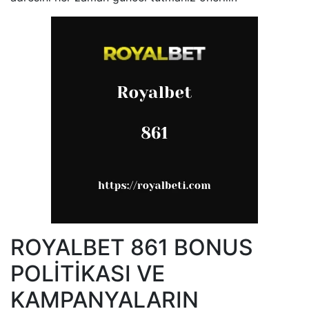
ROYALBET 861 BONUS
POLİTİKASI VE
KAMPANYALARIN