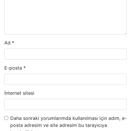
Ad
*
E-posta
*
İnternet sitesi
Daha sonraki yorumlarımda kullanılması için adım, e-
posta adresim ve site adresim bu tarayıcıya