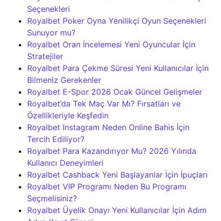
Seçenekleri
Royalbet Poker Oyna Yenilikçi Oyun Seçenekleri
Sunuyor mu?
Royalbet Oran İncelemesi Yeni Oyuncular İçin
Stratejiler
Royalbet Para Çekme Süresi Yeni Kullanıcılar İçin
Bilmeniz Gerekenler
Royalbet E-Spor 2026 Ocak Güncel Gelişmeler
Royalbet’da Tek Maç Var Mı? Fırsatları ve
Özellikleriyle Keşfedin
Royalbet Instagram Neden Online Bahis İçin
Tercih Ediliyor?
Royalbet Para Kazandırıyor Mu? 2026 Yılında
Kullanıcı Deneyimleri
Royalbet Cashback Yeni Başlayanlar İçin İpuçları
Royalbet VIP Programı Neden Bu Programı
Seçmelisiniz?
Royalbet Üyelik Onayı Yeni Kullanıcılar İçin Adım