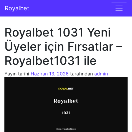
İçeriğe geç
Royalbet
Ana gezinti
Royalbet 1031 Yeni
Üyeler için Fırsatlar –
Royalbet1031 ile
Yayın tarihi
Haziran 13, 2026
tarafından
admin