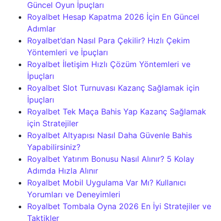
Güncel Oyun İpuçları
Royalbet Hesap Kapatma 2026 İçin En Güncel
Adımlar
Royalbet’dan Nasıl Para Çekilir? Hızlı Çekim
Yöntemleri ve İpuçları
Royalbet İletişim Hızlı Çözüm Yöntemleri ve
İpuçları
Royalbet Slot Turnuvası Kazanç Sağlamak için
İpuçları
Royalbet Tek Maça Bahis Yap Kazanç Sağlamak
için Stratejiler
Royalbet Altyapısı Nasıl Daha Güvenle Bahis
Yapabilirsiniz?
Royalbet Yatırım Bonusu Nasıl Alınır? 5 Kolay
Adımda Hızla Alınır
Royalbet Mobil Uygulama Var Mı? Kullanıcı
Yorumları ve Deneyimleri
Royalbet Tombala Oyna 2026 En İyi Stratejiler ve
Taktikler