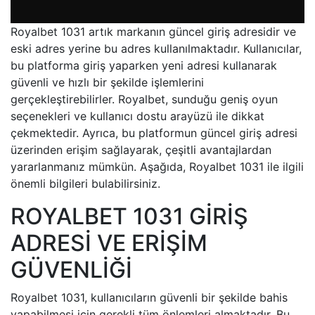
Royalbet 1031 artık markanın güncel giriş adresidir ve
eski adres yerine bu adres kullanılmaktadır. Kullanıcılar,
bu platforma giriş yaparken yeni adresi kullanarak
güvenli ve hızlı bir şekilde işlemlerini
gerçekleştirebilirler. Royalbet, sunduğu geniş oyun
seçenekleri ve kullanıcı dostu arayüzü ile dikkat
çekmektedir. Ayrıca, bu platformun güncel giriş adresi
üzerinden erişim sağlayarak, çeşitli avantajlardan
yararlanmanız mümkün. Aşağıda, Royalbet 1031 ile ilgili
önemli bilgileri bulabilirsiniz.
ROYALBET 1031 GİRİŞ
ADRESİ VE ERİŞİM
GÜVENLİĞİ
Royalbet 1031, kullanıcıların güvenli bir şekilde bahis
yapabilmesi için gerekli tüm önlemleri almaktadır. Bu