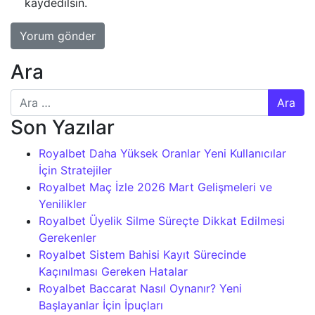
kaydedilsin.
Ara
Arama:
Son Yazılar
Royalbet Daha Yüksek Oranlar Yeni Kullanıcılar
İçin Stratejiler
Royalbet Maç İzle 2026 Mart Gelişmeleri ve
Yenilikler
Royalbet Üyelik Silme Süreçte Dikkat Edilmesi
Gerekenler
Royalbet Sistem Bahisi Kayıt Sürecinde
Kaçınılması Gereken Hatalar
Royalbet Baccarat Nasıl Oynanır? Yeni
Başlayanlar İçin İpuçları